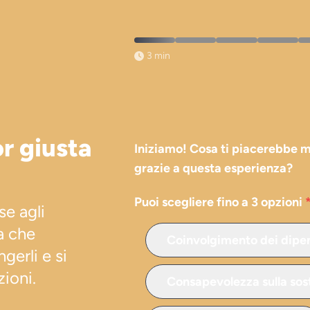
✕
3 min
r giusta
Iniziamo! Cosa ti piacerebbe m
grazie a questa esperienza?
Puoi scegliere fino a 3 opzioni
se agli
a che
Coinvolgimento dei dipe
gerli e si
ioni.
Consapevolezza sulla sost