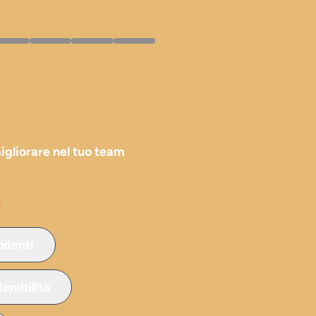
igliorare nel tuo team
*
ndenti
enibilità