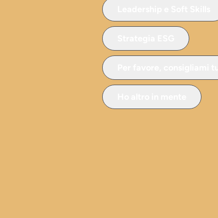
Leadership e Soft Skills
Strategia ESG
Per favore, consigliami t
Ho altro in mente